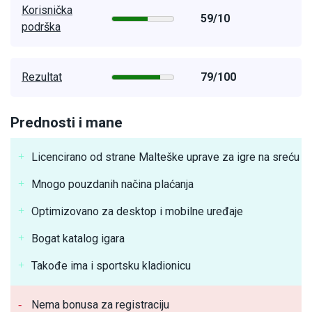
Korisnička
59/10
podrška
Rezultat
79/100
Prednosti i mane
Licencirano od strane Malteške uprave za igre na sreću
Mnogo pouzdanih načina plaćanja
Optimizovano za desktop i mobilne uređaje
Bogat katalog igara
Takođe ima i sportsku kladionicu
Nema bonusa za registraciju