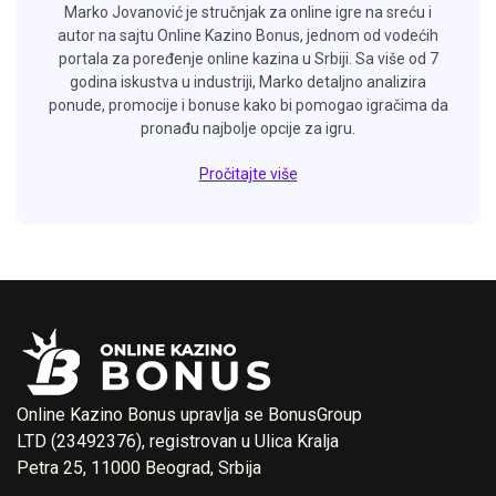
Marko Jovanović je stručnjak za online igre na sreću i
autor na sajtu Online Kazino Bonus, jednom od vodećih
portala za poređenje online kazina u Srbiji. Sa više od 7
godina iskustva u industriji, Marko detaljno analizira
ponude, promocije i bonuse kako bi pomogao igračima da
pronađu najbolje opcije za igru.
Pročitajte više
Online Kazino Bonus upravlja se BonusGroup
LTD (23492376), registrovan u Ulica Kralja
Petra 25, 11000 Beograd, Srbija