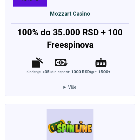
Mozzart Casino
100% do 35.000 RSD + 100
Freespinova
x35
1000 RSD
1500+
Klađenje:
Min.depozit:
Igre:
Više