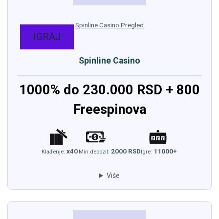
Spinline Casino Pregled
IGRAJ
Spinline Casino
1000% do 230.000 RSD + 800
Freespinova
x40
2000 RSD
11000+
Klađenje:
Min.depozit:
Igre:
Više