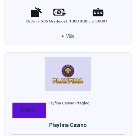
x35
1000 RSD
5000+
Klađenje:
Min.depozit:
Igre:
Više
Playfina Casino Pregled
IGRAJ
Playfina Casino