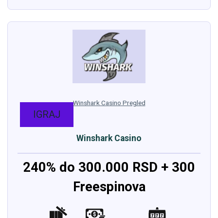
Winshark Casino Pregled
IGRAJ
Winshark Casino
240% do 300.000 RSD + 300
Freespinova