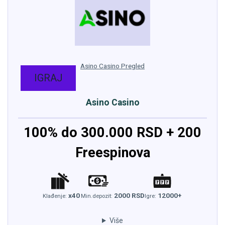
Asino Casino Pregled
IGRAJ
Asino Casino
100% do 300.000 RSD + 200
Freespinova
x40
2000 RSD
12000+
Klađenje:
Min.depozit:
Igre:
Više