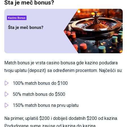
Šta je meč bonus?
Match bonus je vrsta casino bonusa gde kazino podudara
tvoju uplatu (depozit) sa određenim procentom. Najčešći su:
100% match bonus do $100
50% match bonus do $500
150% match bonus na prvu uplatu
Na primer, uplatiš $200 i dobiješ dodatnih $200 od kazina.
Podudorene sume zavise od kazina do kazina.