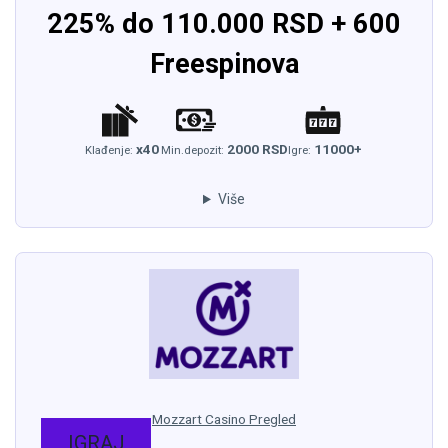
225% do 110.000 RSD + 600
Freespinova
x40
2000 RSD
11000+
Klađenje:
Min.depozit:
Igre:
Više
Mozzart Casino Pregled
IGRAJ