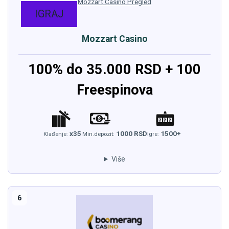
Mozzart Casino Pregled
IGRAJ
Mozzart Casino
100% do 35.000 RSD + 100
Freespinova
x35
1000 RSD
1500+
Klađenje:
Min.depozit:
Igre:
Više