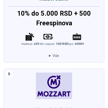
10% do 5.000 RSD + 500
Freespinova
x35
100 RSD
4000+
Klađenje:
Min.depozit:
Igre:
Više