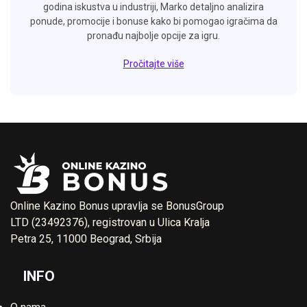
godina iskustva u industriji, Marko detaljno analizira
ponude, promocije i bonuse kako bi pomogao igračima da
pronađu najbolje opcije za igru.
Pročitajte više
Online Kazino Bonus upravlja se BonusGroup
LTD (23492376), registrovan u Ulica Kralja
Petra 25, 11000 Beograd, Srbija
INFO