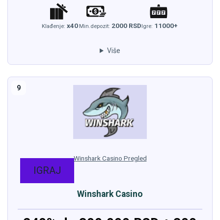
x40
2000 RSD
11000+
Klađenje:
Min.depozit:
Igre:
Više
Winshark Casino Pregled
IGRAJ
Winshark Casino